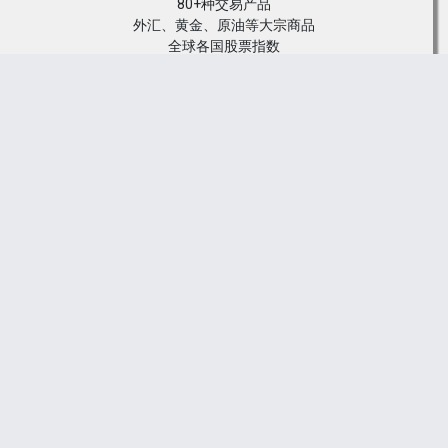
您现在的位置是：
主页
>
外汇知识
>
基本面分析师觉
得2/28/2024外汇业务有什么特点
2024-02-28 12:34
外汇知识
人已围观
简介
基本面分析师觉得2/28/2024外汇业务有什么特点
外汇投资的一个困难是基础面认识，少许投资者费全心
理齐备方法要思看风使舵，实践上，目前的投资市集上
上没有的近道也许走，如若有...